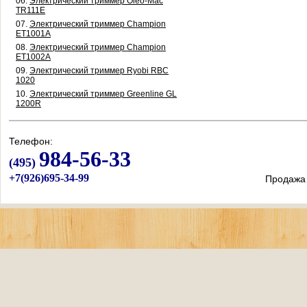
06.
Электрический триммер Oleo-Mac
TR111E
07.
Электрический триммер Champion
ET1001A
08.
Электрический триммер Champion
ET1002A
09.
Электрический триммер Ryobi RBC
1020
10.
Электрический триммер Greenline GL
1200R
Телефон:
984-56-33
(495)
+7(926)695-34-99
Продажа 