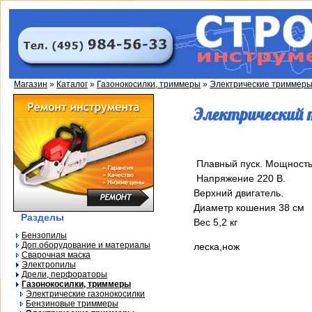
Магазин
»
Каталог
»
Газонокосилки, триммеры
»
Электрические триммер
Электрический 
Плавный пуск. Мощность 
Напряжение 220 В.
Верхний двигатель.
Диаметр кошения 38 см
Разделы
Вес 5,2 кг
Бензопилы
Доп.оборудование и материалы
леска,нож
Сварочная маска
Электропилы
Дрели, перфораторы
Газонокосилки, триммеры
Электрические газонокосилки
Бензиновые триммеры